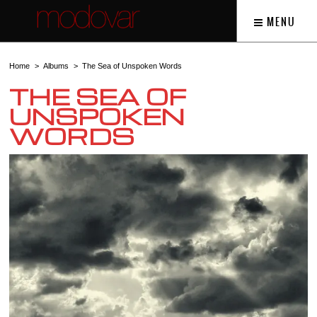
MENU
Home
Albums
The Sea of Unspoken Words
THE SEA OF
UNSPOKEN
WORDS