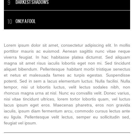
DARKEST SHADOWS
ONLY A FOOL
Lorem ipsum dolor sit amet, consectetur adipiscing elit. In mollis
porttitor mauris ac euismod. Aenean sagittis nunc vitae neque
viverra feugiat. In hac habitasse platea dictumst. Sed aliquam
magna sit amet risus iaculis lobortis eget non mi. Sed tincidunt
aliquet bibendum. Pellentesque habitant morbi tristique senectus
et netus et malesuada fames ac turpis egestas. Suspendisse
potenti. Sed in sem a lacus elementum luctus. Nulla facilisi. Nulla
tempor, nisi ut lobortis luctus, velit lectus sodales nibh, non
rhoncus magna urna at nisl. Nunc eu convallis velit. Donec varius,
nisi vitae tincidunt ultrices, lorem tortor lobortis quam, vel luctus
lacus ipsum eget eros. Maecenas pharetra, eros non gravida
iaculis, ipsum diam fermentum arcu, commodo cursus lectus ante
eu ligula. Pellentesque velit lectus, semper eu sollicitudin sed,
feugiat vel ipsum.